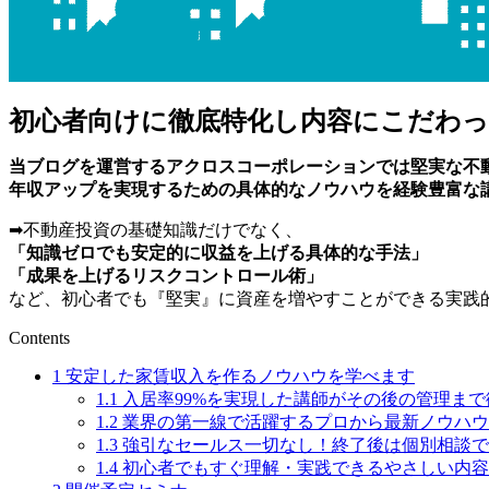
初心者向けに徹底特化し内容にこだわっ
当ブログを運営するアクロスコーポレーションでは堅実な不
年収アップを実現するための具体的なノウハウ
を
経験豊富な
➡︎不動産投資の基礎知識だけでなく、
「知識ゼロでも安定的に収益を上げる具体的な手法」
「成果を上げるリスクコントロール術」
など、初心者でも『堅実』に資産を増やすことができる実践
Contents
1
安定した家賃収入を作るノウハウを学べます
1.1
入居率99%を実現した講師がその後の管理ま
1.2
業界の第一線で活躍するプロから最新ノウハウ
1.3
強引なセールス一切なし！終了後は個別相談で
1.4
初心者でもすぐ理解・実践できるやさしい内容