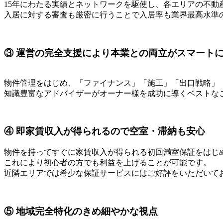
15年にわたる実績とネットワークを駆使し、各エリアの不
入居に対する審査も厳密に行うことで入居率も業界最高水準の99
③ 運営の完全支援により本業との両立がスマート
物件管理をはじめ、「ファイナンス」「施工」「出口戦略」
知識豊富なアドバイザーがオーナー様を成功に導くベストな
④ 即家賃収入が得られるので空室・滞納も安心
物件を持ってすぐに家賃収入が得られる初回満室保証をはじ
これにより初心者の方でも利益を上げることが可能です。
近隣エリアでは希少な保証サービスにはご好評をいただいて
⑤ 地域完全特化のきめ細やかな視点