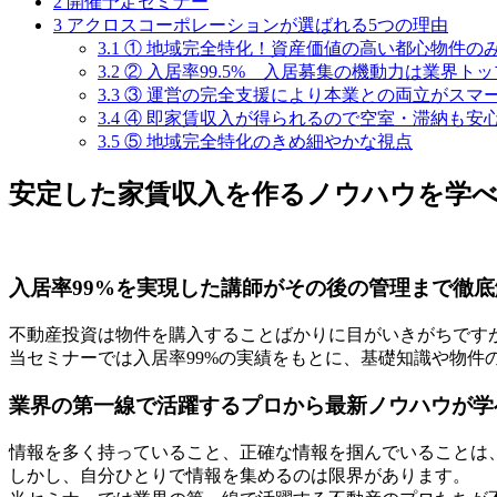
2
開催予定セミナー
3
アクロスコーポレーションが選ばれる5つの理由
3.1
① 地域完全特化！資産価値の高い都心物件の
3.2
② 入居率99.5% 入居募集の機動力は業界ト
3.3
③ 運営の完全支援により本業との両立がスマ
3.4
④ 即家賃収入が得られるので空室・滞納も安
3.5
⑤ 地域完全特化のきめ細やかな視点
安定した家賃収入を作るノウハウを学
入居率99%を実現した講師がその後の管理まで徹
不動産投資は物件を購入することばかりに目がいきがちです
当セミナーでは入居率99%の実績をもとに、基礎知識や物件
業界の第一線で活躍するプロから最新ノウハウが学
情報を多く持っていること、正確な情報を掴んでいることは
しかし、自分ひとりで情報を集めるのは限界があります。